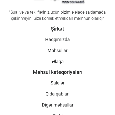
"Sual və ya təklifləriniz üçün bizimlə əlaqə saxlamağa
çəkinməyin. Sizə kömək etməkdan məmnun olarıq!"
Şirkət
Haqqımızda
Məhsullar
Əlaqə
Məhsul kateqoriyaları
Şalelər
Qida qabları
Digər məhsullar