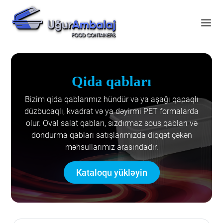
Qida qabları
Bizim qida qablarımız hündür və ya aşağı qapaqlı
düzbucaqlı, kvadrat və ya dəyirmi PET formalarda
olur. Oval salat qabları, sızdırmaz sous qabları və
dondurma qabları satışlarımızda diqqət çəkən
məhsullarımız arasındadır.
Kataloqu yükləyin