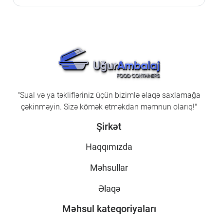
"Sual və ya təklifləriniz üçün bizimlə əlaqə saxlamağa
çəkinməyin. Sizə kömək etməkdan məmnun olarıq!"
Şirkət
Haqqımızda
Məhsullar
Əlaqə
Məhsul kateqoriyaları