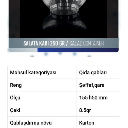
Məhsul kateqoriyası
Qida qabları
Rəng
Şəffaf,qara
Ölçü
155 h50 mm
Çəki
8.5qr
Qablaşdırma növü
Karton