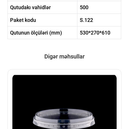
Qutudakı vahidlər
500
Paket kodu
S.122
Qutunun ölçüləri (mm)
530*270*610
Digər məhsullar