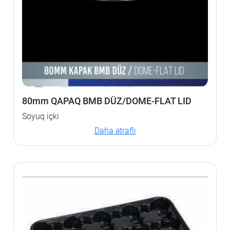
80mm QAPAQ BMB DÜZ/DOME-FLAT LID
Soyuq içki
Daha ətraflı