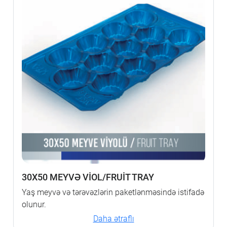
30X50 MEYVƏ VİOL/FRUİT TRAY
Yaş meyvə və tərəvəzlərin paketlənməsində istifadə
olunur.
Daha ətraflı