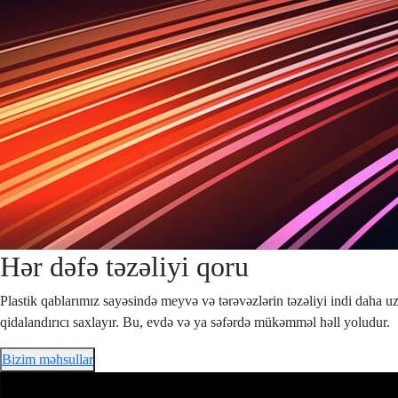
Hər dəfə təzəliyi qoru
Plastik qablarımız sayəsində meyvə və tərəvəzlərin təzəliyi indi daha 
qidalandırıcı saxlayır. Bu, evdə və ya səfərdə mükəmməl həll yoludur.
Bizim məhsullar