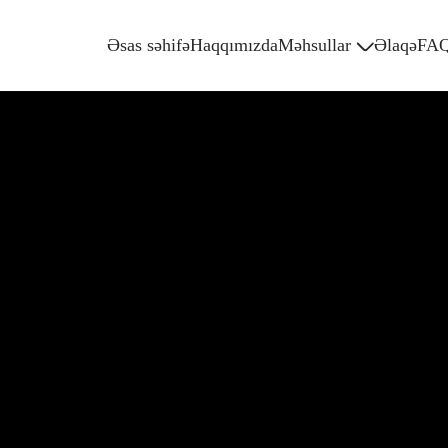
Əsas səhifə
Haqqımızda
Məhsullar
Əlaqə
FA