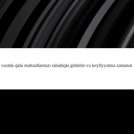
n vaxtda qida məhsullarınızı rahatlıqla götürün və keyfiyyətinə zəmanət