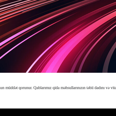
uzun müddət qorunur. Qablarımız qida məhsullarınızın təbii dadını və vi