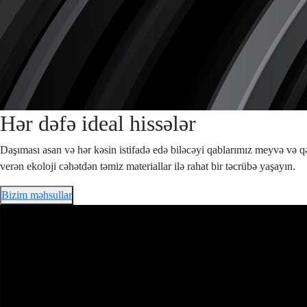
Hər dəfə ideal hissələr
Daşıması asan və hər kəsin istifadə edə biləcəyi qablarımız meyvə və qə
verən ekoloji cəhətdən təmiz materiallar ilə rahat bir təcrübə yaşayın.
Bizim məhsullar