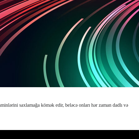
taminlərini saxlamağa kömək edir, beləcə onları hər zaman dadlı və